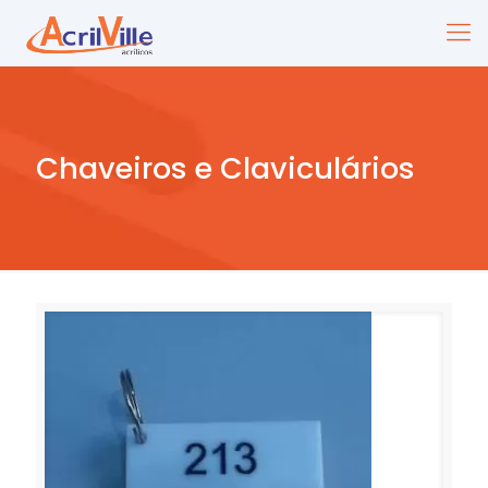
Chaveiros e Claviculários