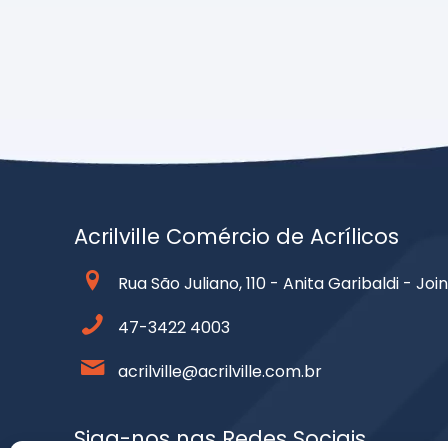
Acrilville Comércio de Acrílicos
Rua São Juliano, 110 - Anita Garibaldi - Join
47-3422 4003
acrilville@acrilville.com.br
Siga-nos nas Redes Sociais