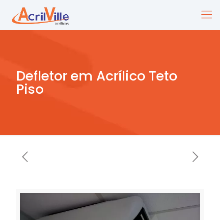
Defletor em Acrílico Teto
Piso