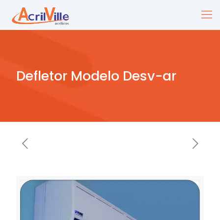
Defletor Modelo Desv-ar