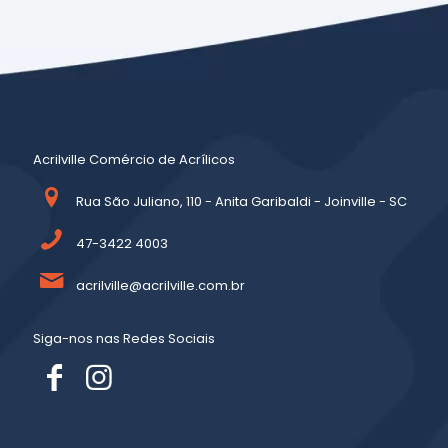
Acrilville Comércio de Acrílicos
Rua São Juliano, 110 - Anita Garibaldi - Joinville - SC
47-3422 4003
acrilville@acrilville.com.br
Siga-nos nas Redes Sociais