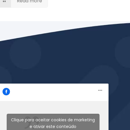
Read more
Clique para aceitar cookies de marketing
Acrilville Acrilicos
e ativar este conteúdo