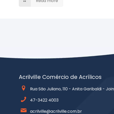
Read more
Acrilville Comércio de Acrílicos
Rua São Juliano, 110 - Anita Garibaldi - Join
47-3422 4003
acrilville@acrilville.com.br