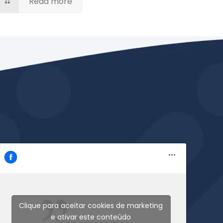
Read more
Clique para aceitar cookies de marketing
Acrilville Acrilicos
e ativar este conteúdo