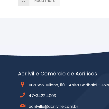
Read more
Acrilville Comércio de Acrílicos
Rua São Juliano, 110 - Anita Garibaldi - Join
47-3422 4003
acrilville@acrilville.com.br