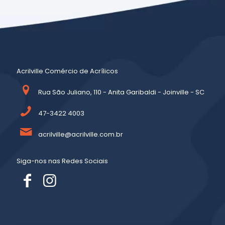
Acrilville Comércio de Acrílicos
Rua São Juliano, 110 - Anita Garibaldi - Joinville - SC
47-3422 4003
acrilville@acrilville.com.br
Siga-nos nas Redes Sociais