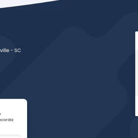
ville - SC
e
oncorda